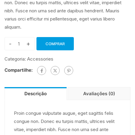
non. Donec eu turpis mattis, ultrices velit vitae, imperdiet
nibh. Fusce non urna sed ante dapibus hendrerit. Mauris
varius orci efficitur mi pellentesque, eget varius libero
aliquam.
-
+
COMPRAR
Graphic
Design
Categoria:
Accessories
for
Compartilhe:
Beginners
quantidade
Descrição
Avaliações (0)
Proin congue vulputate augue, eget sagittis felis
congue non. Donec eu turpis mattis, ultrices velit
vitae, imperdiet nibh. Fusce non urna sed ante