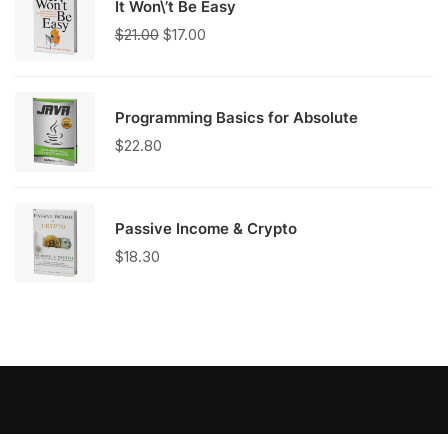
It Won\’t Be Easy
O
O
$
21.00
$
17.00
preço
preço
original
atual
era:
é:
$21.00.
$17.00.
Programming Basics for Absolute
$
22.80
Passive Income & Crypto
$
18.30