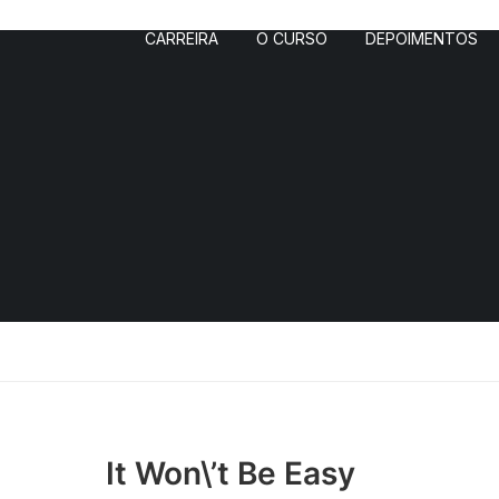
CARREIRA
O CURSO
DEPOIMENTOS
It Won\’t Be Easy