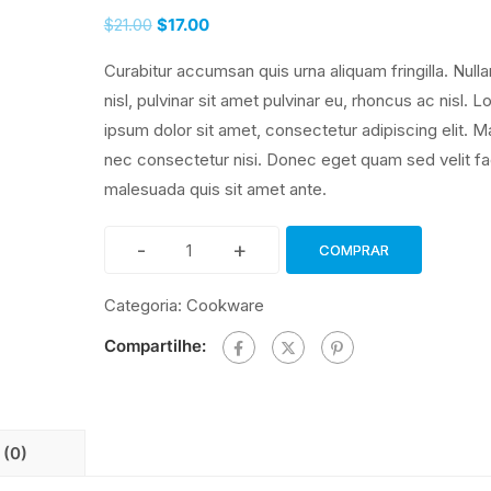
O
O
$
21.00
$
17.00
preço
preço
Curabitur accumsan quis urna aliquam fringilla. Nulla
original
atual
nisl, pulvinar sit amet pulvinar eu, rhoncus ac nisl. 
era:
é:
ipsum dolor sit amet, consectetur adipiscing elit. M
$21.00.
$17.00.
nec consectetur nisi. Donec eget quam sed velit fac
malesuada quis sit amet ante.
-
+
COMPRAR
It
Won\'t
Categoria:
Cookware
Be
Compartilhe:
Easy
quantidade
 (0)