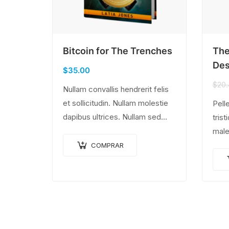
Bitcoin for The Trenches
The
Des
$
35.00
$
20.
Nullam convallis hendrerit felis
et sollicitudin. Nullam molestie
Pell
dapibus ultrices. Nullam sed
tris
congue erat. Fusce leo metus,
male
lacinia vel nisl quis, ullamcorper
eges
COMPRAR
luctus massa. Nullam nisi lectus,
quam,
molestie mattis…
eget
Done