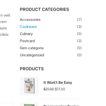
PRODUCT CATEGORIES
m velit
Accessories
(7)
Lorem
Cookware
(3)
auris
Culinary
(5)
ilisis
Postcard
(3)
Sem categoria
(0)
Uncategorized
(0)
PRODUCTS
It Won\’t Be Easy
O
O
$
21.00
$
17.00
preço
preço
original
atual
era:
é: