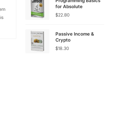
Programming Basics
$21.00.
$17.00.
for Absolute
rem
$
22.80
is
Passive Income &
Crypto
$
18.30