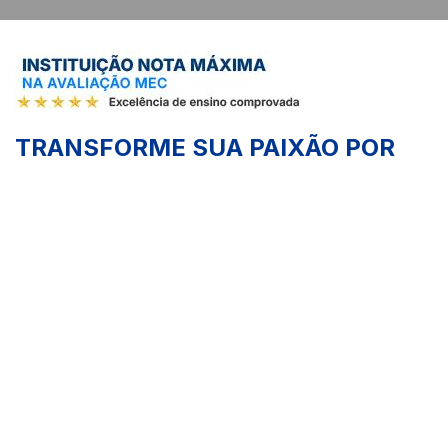
TRANSFORME SUA PAIXÃO POR
ANIMAIS EM UMA CARREIRA DE
SUCESSO!
No Unilavras, você vive uma experiência completa unindo
ensino de excelência, prática intensiva e um ambiente
inspirador. Aqui, a teoria encontra a prática em um complexo
moderno, preparando você para os desafios do mercado e
para realizar o sonho de cuidar e transformar vidas.
Realize seu potencial em um curso que valoriza cada