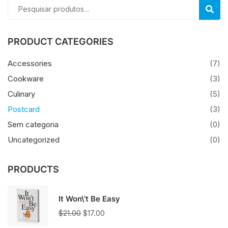
Pesquisar
PESQU
por:
PRODUCT CATEGORIES
Accessories
(7)
Cookware
(3)
Culinary
(5)
Postcard
(3)
Sem categoria
(0)
Uncategorized
(0)
PRODUCTS
It Won\’t Be Easy
O
O
$
21.00
$
17.00
preço
preço