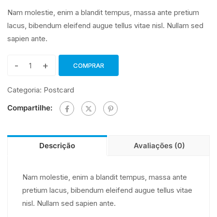
Nam molestie, enim a blandit tempus, massa ante pretium
lacus, bibendum eleifend augue tellus vitae nisl. Nullam sed
sapien ante.
-
+
COMPRAR
A
Magic
Categoria:
Postcard
School
Compartilhe:
for
Girls
Chapter
Descrição
Avaliações (0)
quantidade
Nam molestie, enim a blandit tempus, massa ante
pretium lacus, bibendum eleifend augue tellus vitae
nisl. Nullam sed sapien ante.